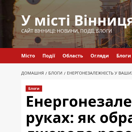
Перейти
до
У місті Вінниц
вмісту
САЙТ ВІННИЦІ: НОВИНИ, ПОДІЇ, БЛОГИ
Місто
Події
Область
Огляди
Блоги
ДОМАШНЯ
БЛОГИ
ЕНЕРГОНЕЗАЛЕЖНІСТЬ У ВАШИХ
Блоги
Енергонезале
руках: як обр