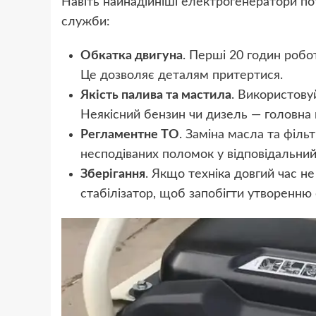
Навіть найнадійніші електрогенератори по
служби:
Обкатка двигуна
. Перші 20 годин роб
Це дозволяє деталям притертися.
Якість палива та мастила
. Використов
Неякісний бензин чи дизель — головна 
Регламентне ТО
. Заміна масла та фільт
несподіваних поломок у відповідальни
Зберігання
. Якщо техніка довгий час н
стабілізатор, щоб запобігти утворенню 