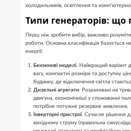
холодильників, освітлення та комп’ютерної
Типи генераторів: що 
Перш ніж зробити вибір, важливо розуміти
роботи. Основна класифікація базується на
енергії:
Бензинові моделі
. Найкращий варіант 
вагу, компактні розміри та доступну цін
будинку, де відключення світла стаютьс
Дизельні агрегати
. Розраховані на тр
двигуна, економічніші у споживанні пал
потрібне потужне резервне живлення.
Інверторні пристрої
. Сучасне рішення д
вихідному струму (правильна синусоїда)
медичної апаратури та професійних ком