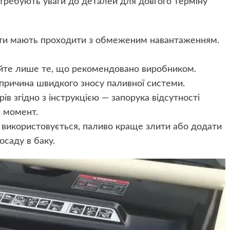
требують уваги до деталей для довгого терміну
оти мають проходити з обмеженим навантаженням.
уйте лише те, що рекомендовано виробником.
причина швидкого зносу паливної системи.
рів згідно з інструкцією — запорука відсутності
й момент.
е використовується, паливо краще злити або додати
осаду в баку.