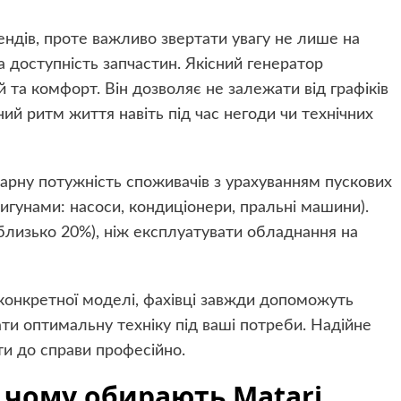
ендів, проте важливо звертати увагу не лише на
та доступність запчастин. Якісний генератор
й та комфорт. Він дозволяє не залежати від графіків
ий ритм життя навіть під час негоди чи технічних
рну потужність споживачів з урахуванням пускових
игунами: насоси, кондиціонери, пральні машини).
близько 20%), ніж експлуатувати обладнання на
конкретної моделі, фахівці завжди допоможуть
ати оптимальну техніку під ваші потреби. Надійне
ти до справи професійно.
: чому обирають Matari