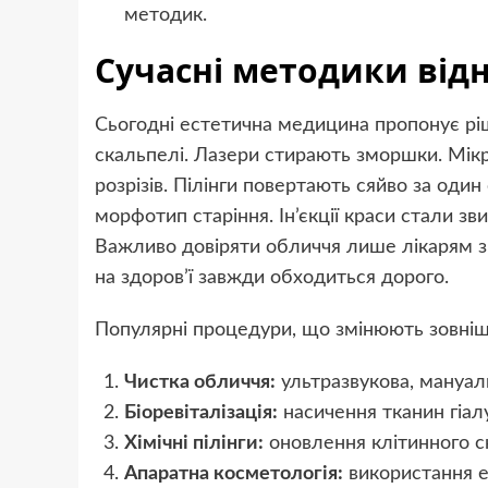
методик.
Сучасні методики від
Сьогодні естетична медицина пропонує рі
скальпелі. Лазери стирають зморшки. Мікр
розрізів. Пілінги повертають сяйво за один
морфотип старіння. Ін’єкції краси стали з
Важливо довіряти обличчя лише лікарям з 
на здоров’ї завжди обходиться дорого.
Популярні процедури, що змінюють зовніш
Чистка обличчя:
ультразвукова, мануал
Біоревіталізація:
насичення тканин гіа
Хімічні пілінги:
оновлення клітинного с
Апаратна косметологія:
використання ен