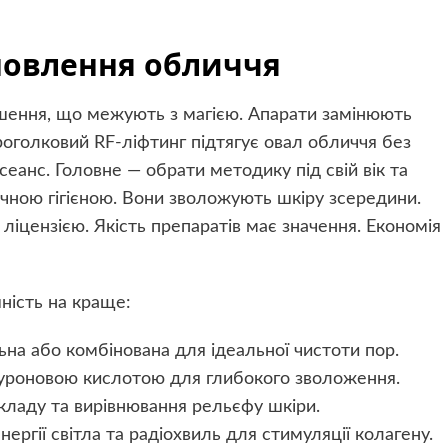
новлення обличчя
шення, що межують з магією. Апарати замінюють
оголковий RF-ліфтинг підтягує овал обличчя без
 сеанс. Головне — обрати методику під свій вік та
вичною гігієною. Вони зволожують шкіру зсередини.
ліцензією. Якість препаратів має значення. Економія
ність на краще:
ьна або комбінована для ідеальної чистоти пор.
луроновою кислотою для глибокого зволоження.
кладу та вирівнювання рельєфу шкіри.
ергії світла та радіохвиль для стимуляції колагену.