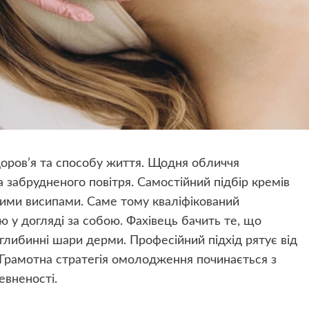
доров’я та способу життя. Щодня обличчя
а забрудненого повітря. Самостійний підбір кремів
вими висипами. Саме тому кваліфікований
 у догляді за собою. Фахівець бачить те, що
є глибинні шари дерми. Професійний підхід рятує від
 Грамотна стратегія омолодження починається з
евненості.