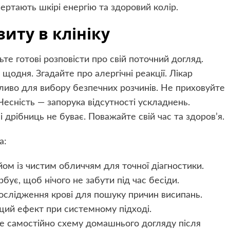
вертають шкірі енергію та здоровий колір.
зиту в клініку
ьте готові розповісти про свій поточний догляд.
 щодня. Згадайте про алергічні реакції. Лікар
жливо для вибору безпечних розчинів. Не приховуйте
есність — запорука відсутності ускладнень.
дрібниць не буває. Поважайте свій час та здоров’я.
а:
ом із чистим обличчям для точної діагностики.
бує, щоб нічого не забути під час бесіди.
ослідження крові для пошуку причин висипань.
щий ефект при системному підході.
е самостійно схему домашнього догляду після