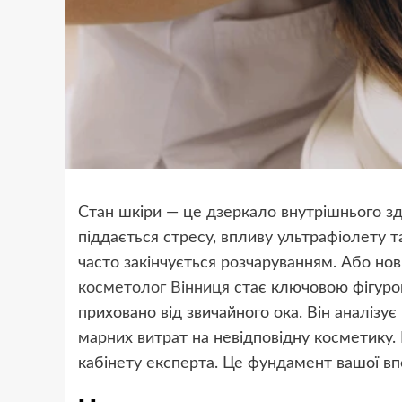
Стан шкіри — це дзеркало внутрішнього з
піддається стресу, впливу ультрафіолету т
часто закінчується розчаруванням. Або но
косметолог Вінниця
стає ключовою фігурою
приховано від звичайного ока. Він аналізу
марних витрат на невідповідну косметику.
кабінету експерта. Це фундамент вашої вп