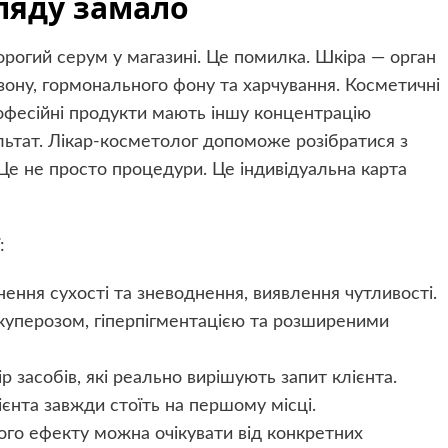
ляду замало
орогий серум у магазині. Це помилка. Шкіра — орган
зону, гормонального фону та харчування. Косметичні
офесійні продукти мають іншу концентрацію
льтат. Лікар-косметолог допоможе розібратися з
Це не просто процедури. Це індивідуальна карта
:
нення сухості та зневоднення, виявлення чутливості.
 куперозом, гіперпігментацією та розширеними
р засобів, які реально вирішують запит клієнта.
єнта завжди стоїть на першому місці.
кого ефекту можна очікувати від конкретних