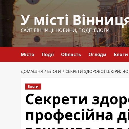
Перейти
до
У місті Вінниц
вмісту
САЙТ ВІННИЦІ: НОВИНИ, ПОДІЇ, БЛОГИ
Місто
Події
Область
Огляди
Блоги
ДОМАШНЯ
БЛОГИ
СЕКРЕТИ ЗДОРОВОЇ ШКІРИ: Ч
Блоги
Секрети здор
професійна д