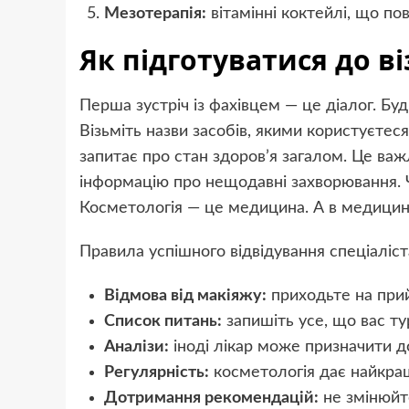
Мезотерапія:
вітамінні коктейлі, що по
Як підготуватися до ві
Перша зустріч із фахівцем — це діалог. Буд
Візьміть назви засобів, якими користуєтеся
запитає про стан здоров’я загалом. Це ва
інформацію про нещодавні захворювання. Ч
Косметологія — це медицина. А в медицині 
Правила успішного відвідування спеціаліст
Відмова від макіяжу:
приходьте на прий
Список питань:
запишіть усе, що вас тур
Аналізи:
іноді лікар може призначити д
Регулярність:
косметологія дає найкра
Дотримання рекомендацій:
не змінюйт