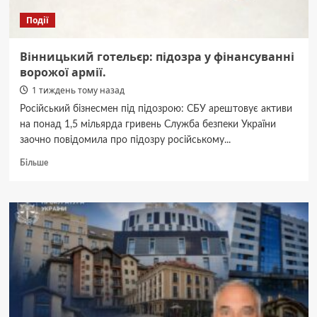
Події
Вінницький готельєр: підозра у фінансуванні
ворожої армії.
1 тиждень тому назад
Російський бізнесмен під підозрою: СБУ арештовує активи
на понад 1,5 мільярда гривень Служба безпеки України
заочно повідомила про підозру російському...
Докладніше
Більше
про
Вінницький
готельєр:
підозра
у
фінансуванні
ворожої
армії.