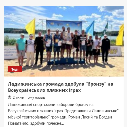
правильно
подавати
віскі
у
ресторані
або
барі?
Події
Ладижинська громада здобула “бронзу” на
Всеукраїнських пляжних іграх
2 тижні тому назад
Ладижинські спортсмени вибороли бронзу на
Всеукраїнських пляжних іграх Представники Ладижинської
міської територіальної громади, Роман Лисий та Богдан
Помагайло, здобули почесне...