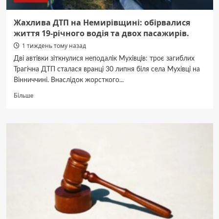
Жахлива ДТП на Немирівщині: обірвалися
життя 19-річного водія та двох пасажирів.
1 тиждень тому назад
Дві автівки зіткнулися неподалік Мухівців: троє загиблих
Трагічна ДТП сталася вранці 30 липня біля села Мухівці на
Вінниччині. Внаслідок жорсткого...
Докладніше
Більше
про
Жахлива
ДТП
на
Немирівщині:
обірвалися
життя
19-
річного
водія
та
двох
пасажирів.