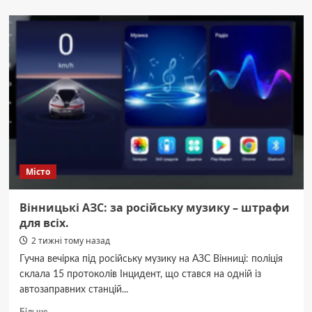
Берта
знайшла
щастя:
історія
Вінницького
муніципального
притулку
для
тварин
Місто
Вінницькі АЗС: за російську музику – штрафи
для всіх.
2 тижні тому назад
Гучна вечірка під російську музику на АЗС Вінниці: поліція
склала 15 протоколів Інцидент, що стався на одній із
автозаправних станцій...
Докладніше