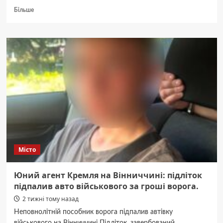
Докладніше
Більше
про
Ладижинська
громада
здобула
“бронзу”
на
Всеукраїнських
пляжних
іграх
Місто
Юний агент Кремля на Вінниччині: підліток
підпалив авто військового за гроші ворога.
2 тижні тому назад
Неповнолітній пособник ворога підпалив автівку