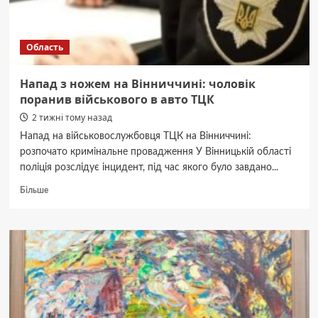
Область
Напад з ножем на Вінниччині: чоловік
поранив військового в авто ТЦК
2 тижні тому назад
Напад на військовослужбовця ТЦК на Вінниччині:
розпочато кримінальне провадження У Вінницькій області
поліція розслідує інцидент, під час якого було завдано...
Докладніше
Більше
про
Напад
з
ножем
на
Вінниччині:
чоловік
поранив
військового