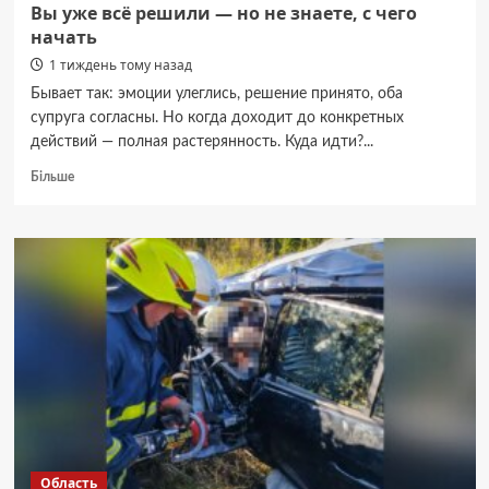
Вы уже всё решили — но не знаете, с чего
начать
1 тиждень тому назад
Бывает так: эмоции улеглись, решение принято, оба
супруга согласны. Но когда доходит до конкретных
действий — полная растерянность. Куда идти?...
Докладніше
Більше
про
Вы
уже
всё
решили
—
но
не
знаете,
с
чего
начать
Область