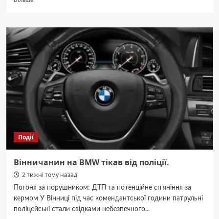
Більше
про
Вінницькі
АЗС:
за
російську
музику
–
штрафи
для
всіх.
Події
Вінничанин на BMW тікав від поліції.
2 тижні тому назад
Погоня за порушником: ДТП та потенційне сп'яніння за
кермом У Вінниці під час комендантської години патрульні
поліцейські стали свідками небезпечного...