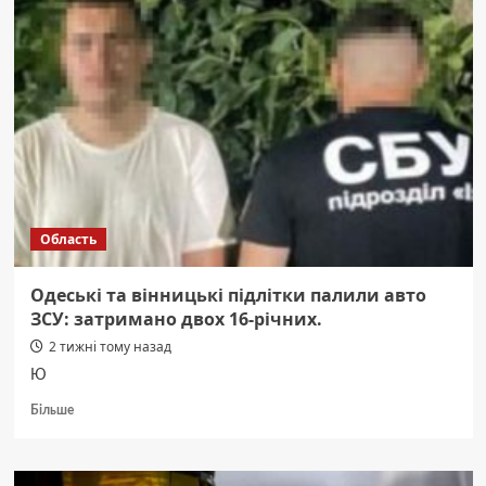
9
пожеж
подолали
рятувальники
на
Вінниччині
минулої
доби.
Область
Одеські та вінницькі підлітки палили авто
ЗСУ: затримано двох 16-річних.
2 тижні тому назад
Ю
Докладніше
Більше
про
Одеські
та