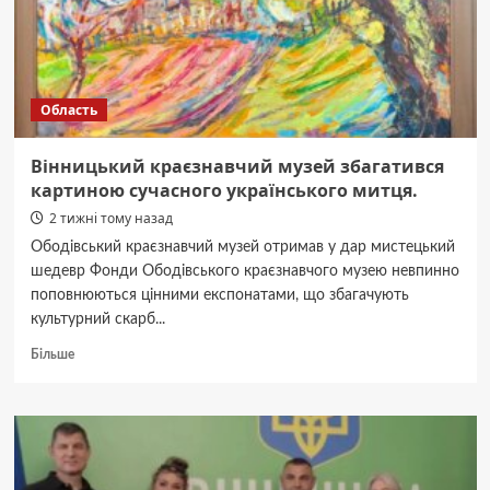
в
авто
ТЦК
Область
Вінницький краєзнавчий музей збагатився
картиною сучасного українського митця.
2 тижні тому назад
Ободівський краєзнавчий музей отримав у дар мистецький
шедевр Фонди Ободівського краєзнавчого музею невпинно
поповнюються цінними експонатами, що збагачують
культурний скарб...
Докладніше
Більше
про
Вінницький
краєзнавчий
музей
збагатився
картиною