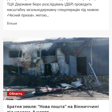
ТЦК Державне бюро розслідувань (ДБР) проводить
масштабну загальнодержавну спецоперацію під назвою
«Чесний призов», метою...
Докладніше
Більше
про
ДБР:
Перші
успіхи
“Чесного
призову”
–
розкрито
схеми
ухилення.
Область
Братня земля: “Нова пошта” на Вінниччині