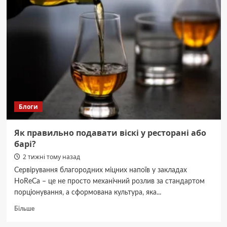
вінницькі
підлітки
палили
авто
ЗСУ:
затримано
двох
16-
річних.
Блоги
Як правильно подавати віскі у ресторані або
барі?
2 тижні тому назад
Сервірування благородних міцних напоїв у закладах
HoReCa – це не просто механічний розлив за стандартом
порціонування, а сформована культура, яка...
Докладніше
Більше
про
Як