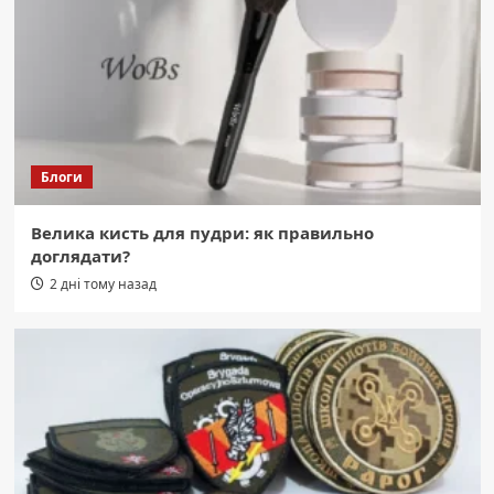
закінчилася сутичкою
2
Область
Жмеринські натхненники: перша
патронатна родина громади
3
Блоги
Область
Велика кисть для пудри: як правильно
Вінниця б’є рекорди: зафіксовано новий
доглядати?
температурний максимум.
4
2 дні тому назад
Область
Трагедія на Вінниччині: передчасно
обірвалося життя 26-річного лікаря
Кирило Гуменюка з «Пироговки».
5