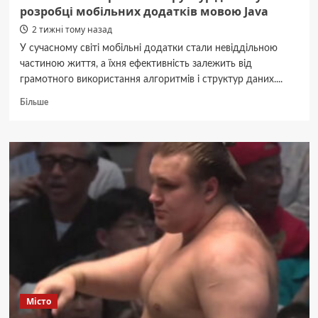
розробці мобільних додатків мовою Java
2 тижні тому назад
У сучасному світі мобільні додатки стали невіддільною
частиною життя, а їхня ефективність залежить від
грамотного використання алгоритмів і структур даних....
Докладніше
Більше
про
Значення
алгоритмів
і
структур
даних
у
розробці
мобільних
додатків
мовою
Java
Місто