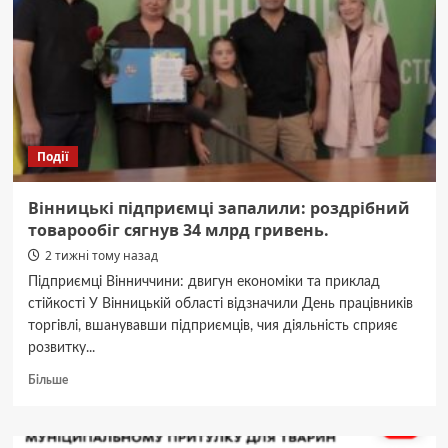
сучасного
українського
митця.
Події
Вінницькі підприємці запалили: роздрібний
товарообіг сягнув 34 млрд гривень.
2 тижні тому назад
Підприємці Вінниччини: двигун економіки та приклад
стійкості У Вінницькій області відзначили День працівників
торгівлі, вшанувавши підприємців, чия діяльність сприяє
розвитку...
Докладніше
Більше
про
Вінницькі
підприємці