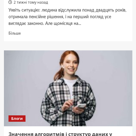
2 тижні тому назад
Уявіть ситуацію: людина відслужила понад двадцять років,
отримала пенсійне рішення, і на перший погляд усе
виглядає законно. Але щомісяця на...
Докладніше
Більше
про
Між
рядками
пенсійного
рішення:
що
бачить
юрист
там,
де
клієнт
бачить
лише
«відмову»
Блоги
Значення алгоритмів і структур даних у