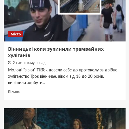
підозра
російському
бізнесмену
на
Вінниччині.
Місто
Вінницькі копи зупинили трамвайних
хуліганів
2 тижні тому назад
Молоді "зірки" TikTok довели себе до протоколу за дрібне
хуліганство Троє вінничан, віком від 18 до 20 років,
вирішили здобути...
Докладніше
Більше
про
Вінницькі
копи
зупинили
трамвайних
хуліганів