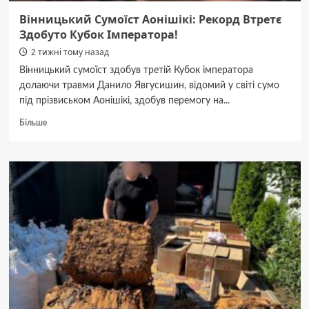
Вінницький Сумоїст Аонішікі: Рекорд Втретє
Здобуто Кубок Імператора!
2 тижні тому назад
Вінницький сумоїст здобув третій Кубок імператора
долаючи травми Данило Явгусишин, відомий у світі сумо
під прізвиськом Аонішікі, здобув перемогу на...
Докладніше
Більше
про
Вінницький
Сумоїст
Аонішікі:
Рекорд
Втретє
Здобуто
Кубок
Імператора!