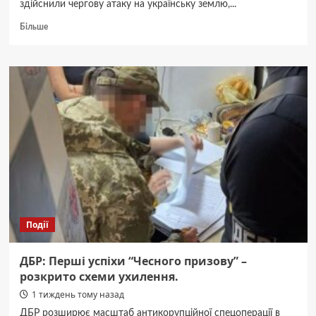
здійснили чергову атаку на українську землю,...
Докладніше
Більше
про
Вінниця:
Вогняна
ніч
зруйнувала
поштове
відділення.
Події
ДБР: Перші успіхи “Чесного призову” –
розкрито схеми ухилення.
1 тиждень тому назад
ДБР розширює масштаб антикорупційної спецоперації в