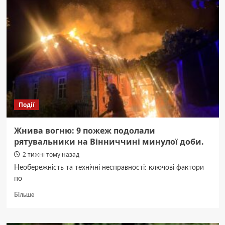
гра.
Вийшов
трейлер
завершення
франшизи
Події
Жнива вогню: 9 пожеж подолали
рятувальники на Вінниччині минулої доби.
2 тижні тому назад
Необережність та технічні несправності: ключові фактори
по
Докладніше
Більше
про
Жнива
вогню: