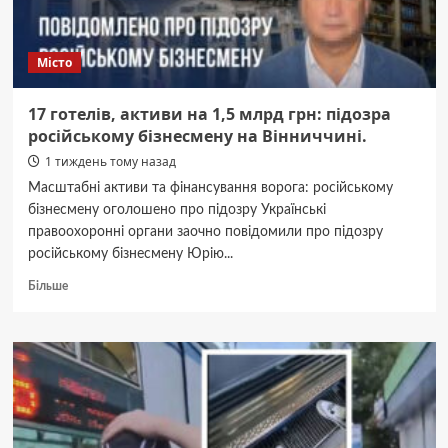
Місто
17 готелів, активи на 1,5 млрд грн: підозра
російському бізнесмену на Вінниччині.
1 тиждень тому назад
Масштабні активи та фінансування ворога: російському
бізнесмену оголошено про підозру Українські
правоохоронні органи заочно повідомили про підозру
російському бізнесмену Юрію...
Докладніше
Більше
про
17
готелів,
активи
на
1,5
млрд
грн: