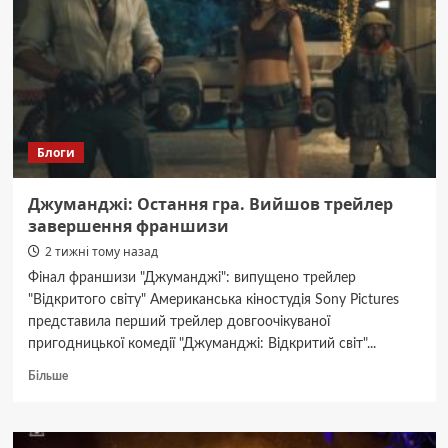
Блоги
Джуманджі: Остання гра. Вийшов трейлер
завершення франшизи
2 тижні тому назад
Фінал франшизи "Джуманджі": випущено трейлер
"Відкритого світу" Американська кіностудія Sony Pictures
представила перший трейлер довгоочікуваної
пригодницької комедії "Джуманджі: Відкритий світ"...
Докладніше
Більше
про
Джуманджі:
Остання