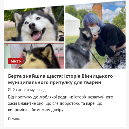
запалили:
роздрібний
товарообіг
сягнув
34
млрд
гривень.
Місто
Берта знайшла щастя: історія Вінницького
муніципального притулку для тварин
2 тижні тому назад
Від притулку до люблячої родини: історія незвичайного
хаскі Блакитне око, що сяє добротою, та каре, що
випромінює безмежну довіру –...
Докладніше
Більше
про