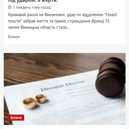
під ударом, 8 жертв.
1 тиждень тому назад
Кривавий ранок на Вінниччині: удар по відділенню "Нової
пошти" забрав життя та приніс страждання Вранці 31
липня Вінницька область стала...
Докладніше
Більше
про
Братня
земля:
“Нова
пошта”
на
Вінниччині
під
ударом,
8
жертв.
Блоги