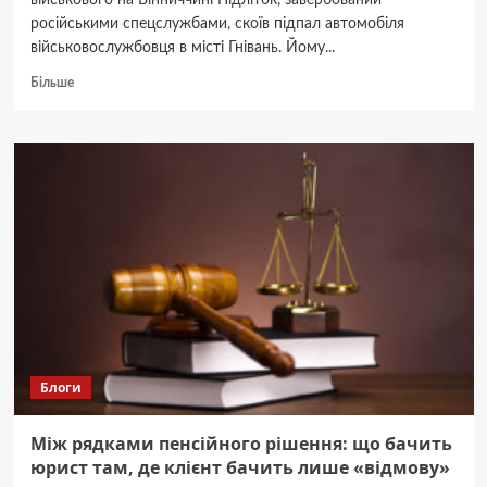
військового на Вінниччині Підліток, завербований
російськими спецслужбами, скоїв підпал автомобіля
військовослужбовця в місті Гнівань. Йому...
Докладніше
Більше
про
Юний
агент
Кремля
на
Вінниччині:
підліток
підпалив
авто
військового
за
гроші
ворога.
Блоги
Між рядками пенсійного рішення: що бачить
юрист там, де клієнт бачить лише «відмову»