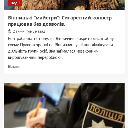
Події
Вінницькі “майстри”: Сигаретний конвеєр
працював без дозволів.
2 тижні тому назад
Контрабанда тютюну: на Вінниччині викрито масштабну
схему Правоохоронці на Вінниччині успішно ліквідували
діяльність групи осіб, яка займалася незаконним
вирощуванням, переробкою...
Докладніше
Більше
про
Вінницькі
“майстри”:
Сигаретний
конвеєр
працював
без
дозволів.