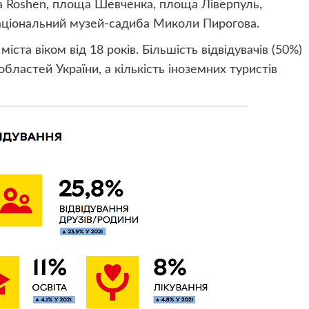
а Roshen, площа Шевченка, площа Ліверпуль,
аціональний музей-садиба Миколи Пирогова.
іста віком від 18 років. Більшість відвідувачів (50%)
областей України, а кількість іноземних туристів