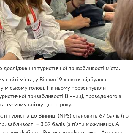
о дослідження туристичної привабливості міста.
 сайті міста, у Вінниці 9 жовтня відбулося
му міському голові. На ньому презентували
ристичної привабливості Вінниці, проведеного з
та туризму влітку цього року.
сті туристів до Вінниці (NPS) становить 67 балів (по
привабливості – 3,89 балів (з п’яти можливих). А
 фонтани, фабрика Roshen, комфорт, вежа Артинова,