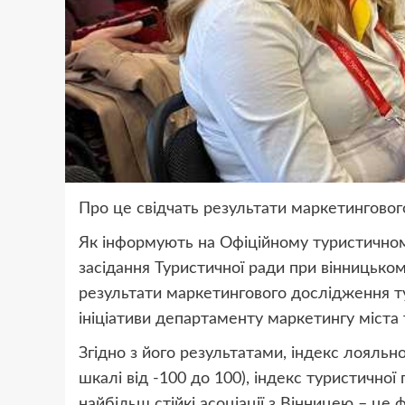
Про це свідчать результати маркетинговог
Як інформують на Офіційному туристичному
засідання Туристичної ради при вінницько
результати маркетингового дослідження ту
ініціативи департаменту маркетингу міста 
Згідно з його результатами, індекс лояльно
шкалі від -100 до 100), індекс туристичної 
найбільш стійкі асоціації з Вінницею – це