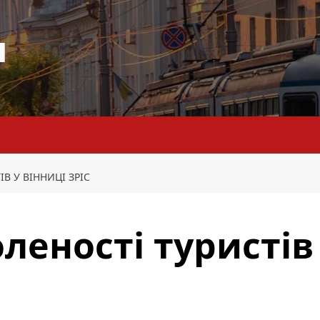
я
В У ВІННИЦІ ЗРІС
леності туристів