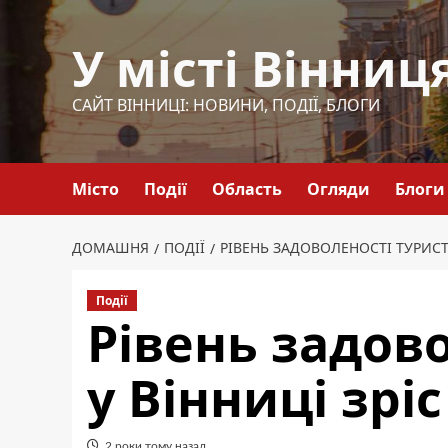
Перейти
до
У місті Вінниц
вмісту
САЙТ ВІННИЦІ: НОВИНИ, ПОДІЇ, БЛОГИ
Місто
Події
Область
Огляди
Блоги
ДОМАШНЯ
ПОДІЇ
РІВЕНЬ ЗАДОВОЛЕНОСТІ ТУРИСТІ
Події
Рівень задово
у Вінниці зріс
2 роки тому назад