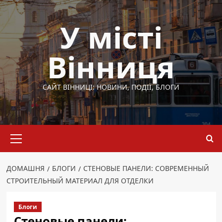
Перейти
до
У місті
вмісту
Вінниця
САЙТ ВІННИЦІ: НОВИНИ, ПОДІЇ, БЛОГИ
Основне
меню
ДОМАШНЯ
БЛОГИ
СТЕНОВЫЕ ПАНЕЛИ: СОВРЕМЕННЫЙ
СТРОИТЕЛЬНЫЙ МАТЕРИАЛ ДЛЯ ОТДЕЛКИ
Блоги
Стеновые панели: