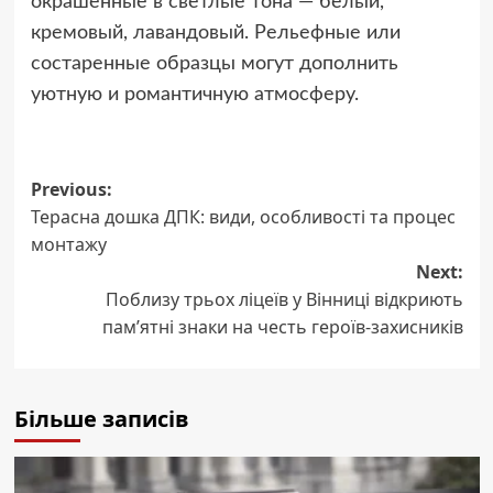
окрашенные в светлые тона — белый,
кремовый, лавандовый. Рельефные или
состаренные образцы могут дополнить
уютную и романтичную атмосферу.
Post
Previous:
Терасна дошка ДПК: види, особливості та процес
navigation
монтажу
Next:
Поблизу трьох ліцеїв у Вінниці відкриють
пам’ятні знаки на честь героїв-захисників
Більше записів