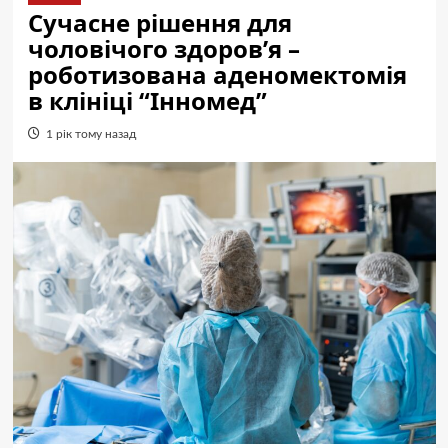
Сучасне рішення для
чоловічого здоров’я –
роботизована аденомектомія
в клініці “Інномед”
1 рік тому назад