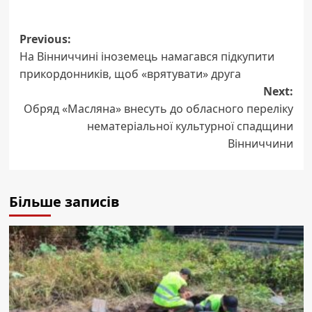
Post
Previous:
На Вінниччині іноземець намагався підкупити
navigation
прикордонників, щоб «врятувати» друга
Next:
Обряд «Масляна» внесуть до обласного переліку
нематеріальної культурної спадщини
Вінниччини
Більше записів