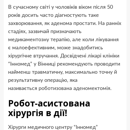
В сучасному світі у чоловіків віком після 50
років досить часто діагностують таке
захворювання, як аденома простати. На ранніх
стадіях, зазвичай призначають
медикаментозну терапію, але коли лікування
є малоефективним, може знадобитись
хірургічне втручання. Досвідчені лікарі клініки
“Інномед” у Вінниці рекомендують проводити
найменш травматичну, максимально точну й
результативну операцію, яка
називається
роботизована аденомектомія
.
Робот-асистована
хірургія в дії!
Хірурги медичного центру “Інномед”