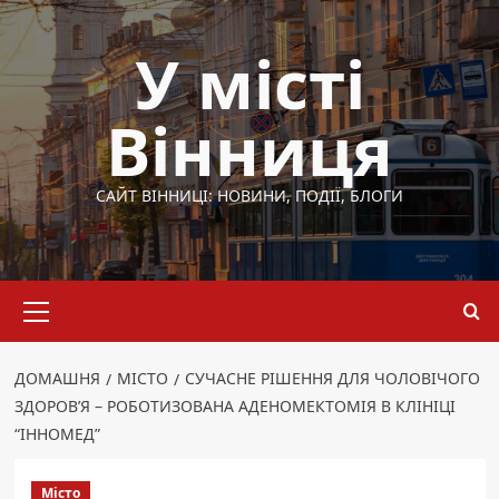
Перейти
до
У місті
вмісту
Вінниця
САЙТ ВІННИЦІ: НОВИНИ, ПОДІЇ, БЛОГИ
Основне
меню
ДОМАШНЯ
МІСТО
СУЧАСНЕ РІШЕННЯ ДЛЯ ЧОЛОВІЧОГО
ЗДОРОВ’Я – РОБОТИЗОВАНА АДЕНОМЕКТОМІЯ В КЛІНІЦІ
“ІННОМЕД”
Місто