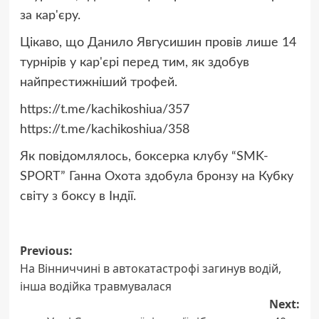
за кар'єру.
Цікаво, що Данило Явгусишин провів лише 14
турнірів у кар'єрі перед тим, як здобув
найпрестижніший трофей.
https://t.me/kachikoshiua/357
https://t.me/kachikoshiua/358
Як повідомлялось, боксерка клубу “SMK-
SPORT” Ганна Охота здобула бронзу на Кубку
світу з боксу в Індії.
Post
Previous:
На Вінниччині в автокатастрофі загинув водій,
navigation
інша водійка травмувалася
Next: