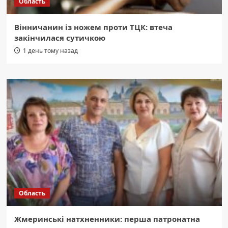
Область
Вінничанин із ножем проти ТЦК: втеча
закінчилася сутичкою
1 день тому назад
Область
Жмеринські натхненники: перша патронатна