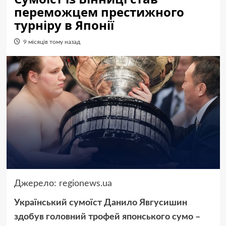
переможцем престижного
турніру в Японії
9 місяців тому назад
Джерело:
regionews.ua
Український сумоїст Данило Явгусишин
здобув головний трофей японського сумо –