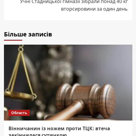
Учні Стадницької гімназії зібрали понад 40 кг
вторсировини за один день
Більше записів
Область
Вінничанин із ножем проти ТЦК: втеча
закінчилася сутичкою