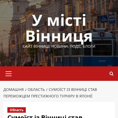
Перейти
до
У місті
вмісту
Вінниця
САЙТ ВІННИЦІ: НОВИНИ, ПОДІЇ, БЛОГИ
Основне
меню
ДОМАШНЯ
ОБЛАСТЬ
СУМОЇСТ ІЗ ВІННИЦІ СТАВ
ПЕРЕМОЖЦЕМ ПРЕСТИЖНОГО ТУРНІРУ В ЯПОНІЇ
Область
Сумоїст із Вінниці став