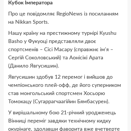
Кубок Імператора
Про це повідомляє RegioNews із посиланням
на Nikkan Sports.
Нашу країну на престижному турнірі Kyushu
Basho у Фукуоці представляли двоє
спортсменів – Сісі Масару (справжнє ім'я –
Сергій Соколовський) та Аонісікі Арата
(Данило Явгусишин).
Явгусишин здобув 12 перемог і вийшов до
чемпіонського плей-офф, де його суперником
став монгольський спортсмен Хосьорю
Томокацу (Сугаррагчаагійин Бямбасурен).
У вирішальному бою 21-річний уродженець
Вінниці переміг завдяки технічному кидку
окурінаге, здолавши фаворита вже вчетверте