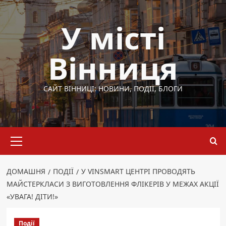
Перейти
до
У місті
вмісту
Вінниця
САЙТ ВІННИЦІ: НОВИНИ, ПОДІЇ, БЛОГИ
Основне
меню
ДОМАШНЯ
ПОДІЇ
У VINSMART ЦЕНТРІ ПРОВОДЯТЬ
МАЙСТЕРКЛАСИ З ВИГОТОВЛЕННЯ ФЛІКЕРІВ У МЕЖАХ АКЦІЇ
«УВАГА! ДІТИ!»
Події