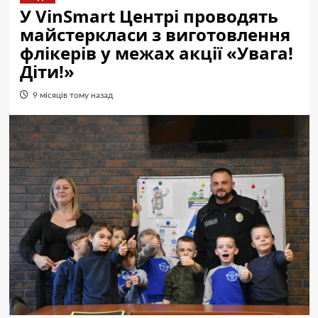
У VinSmart Центрі проводять
майстеркласи з виготовлення
флікерів у межах акції «Увага!
Діти!»
9 місяців тому назад