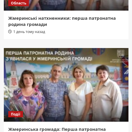
Область
Жмеринські натхненники: перша патронатна
родина громади
1 день тому назад
Події
Жмеринська громада: Перша патронатна