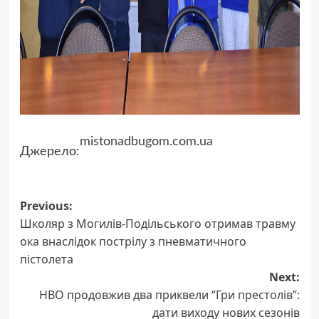
mistonadbugom.com.ua
Джерело:
Post
Previous:
Школяр з Могилів-Подільського отримав травму
navigation
ока внаслідок пострілу з пневматичного
пістолета
Next:
HBO продовжив два приквели “Гри престолів”:
дати виходу нових сезонів