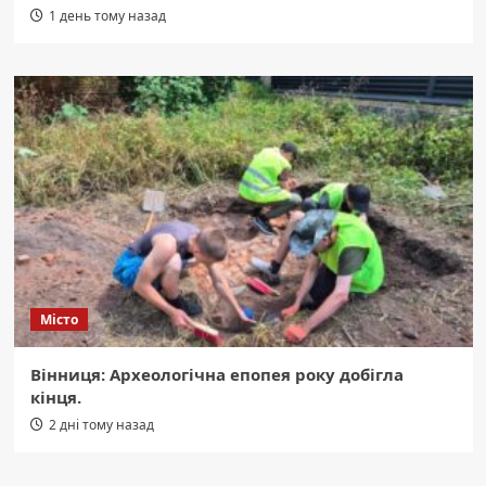
1 день тому назад
Місто
Вінниця: Археологічна епопея року добігла
кінця.
2 дні тому назад