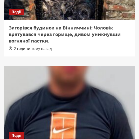
Події
Загорівся будинок на Вінниччині: Чоловік
врятувався через горище, дивом уникнувши
вогняної пастки.
2 години тому назад
Події