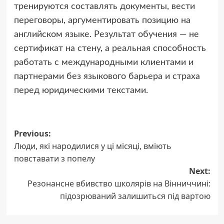
тренируются составлять документы, вести
переговоры, аргументировать позицию на
английском языке. Результат обучения — не
сертификат на стену, а реальная способность
работать с международными клиентами и
партнерами без языкового барьера и страха
перед юридическими текстами.
Post
Previous:
Люди, які народилися у ці місяці, вміють
navigation
повставати з попелу
Next:
Резонансне вбивство школярів на Вінниччині:
підозрюваний залишиться під вартою