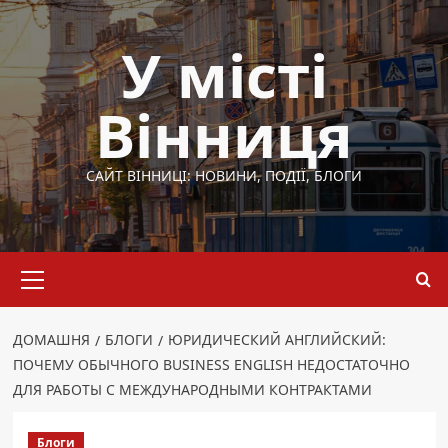
Перейти
до
У місті
вмісту
Вінниця
САЙТ ВІННИЦІ: НОВИНИ, ПОДІЇ, БЛОГИ
Основне
меню
ДОМАШНЯ
БЛОГИ
ЮРИДИЧЕСКИЙ АНГЛИЙСКИЙ:
ПОЧЕМУ ОБЫЧНОГО BUSINESS ENGLISH НЕДОСТАТОЧНО
ДЛЯ РАБОТЫ С МЕЖДУНАРОДНЫМИ КОНТРАКТАМИ
Блоги