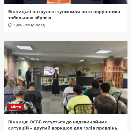
Вінницькі патрульні зупинили авто-порушника
табельною зброєю.
1 день тому назад
Місто
Вінниця: ОСББ готується до надзвичайних
ситуацій – другий воркшоп для голів правлінь.