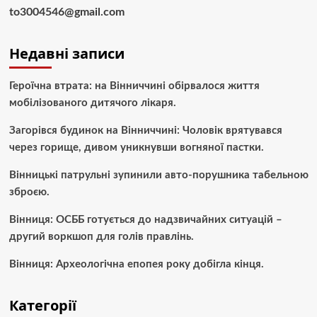
to3004546@gmail.com
Недавні записи
Героїчна втрата: на Вінниччині обірвалося життя
мобілізованого дитячого лікаря.
Загорівся будинок на Вінниччині: Чоловік врятувався
через горище, дивом уникнувши вогняної пастки.
Вінницькі патрульні зупинили авто-порушника табельною
зброєю.
Вінниця: ОСББ готується до надзвичайних ситуацій –
другий воркшоп для голів правлінь.
Вінниця: Археологічна епопея року добігла кінця.
Категорії