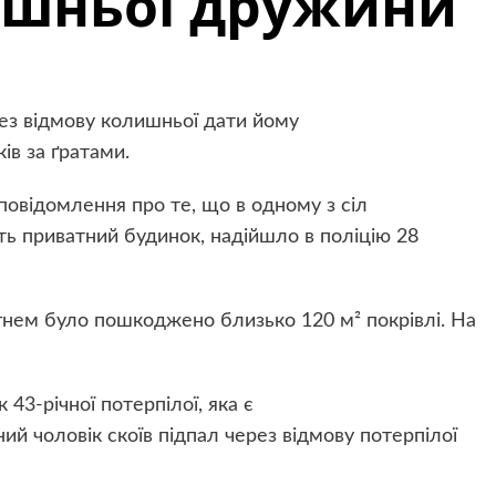
ишньої дружини
ез відмову колишньої дати йому
ів за ґратами.
повідомлення про те, що в одному з сіл
ть приватний будинок, надійшло в поліцію 28
нем було пошкоджено близько 120 м² покрівлі. На
43-річної потерпілої, яка є
й чоловік скоїв підпал через відмову потерпілої