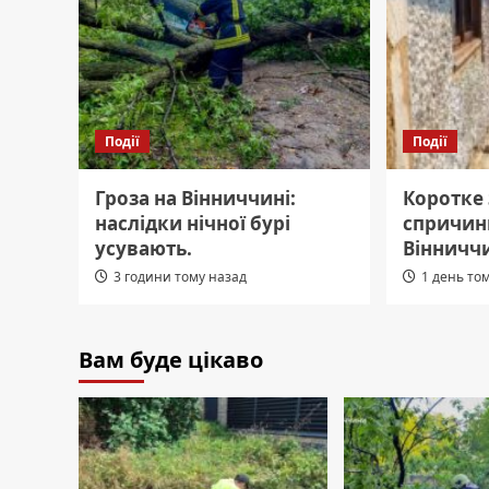
Події
Події
Гроза на Вінниччині:
Коротке
наслідки нічної бурі
спричин
усувають.
Вінничч
3 години тому назад
1 день то
Вам буде цікаво