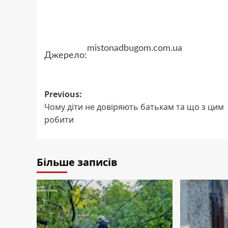
mistonadbugom.com.ua
Джерело:
Post
Previous:
Чому діти не довіряють батькам та що з цим
navigation
робити
Більше записів