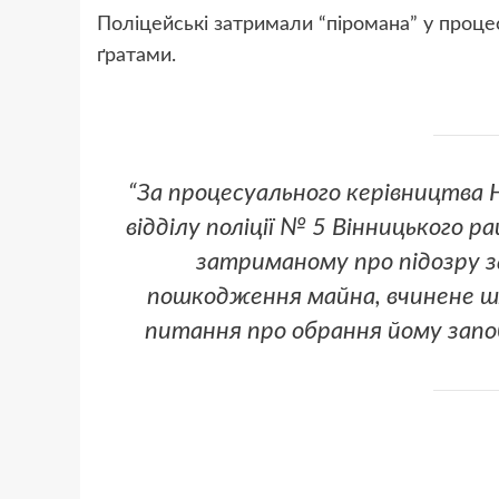
Поліцейські затримали “піромана” у проце
ґратами.
“За процесуального керівництва 
відділу поліції № 5 Вінницького р
затриманому про підозру за
пошкодження майна, вчинене шл
питання про обрання йому запоб