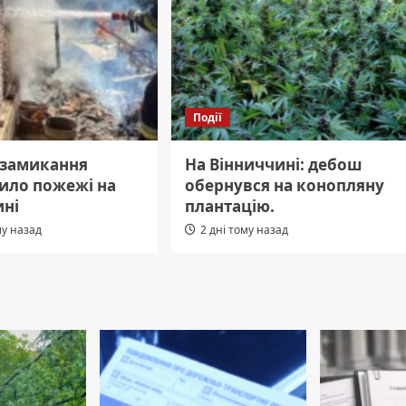
Події
 замикання
На Вінниччині: дебош
ило пожежі на
обернувся на конопляну
ині
плантацію.
му назад
2 дні тому назад