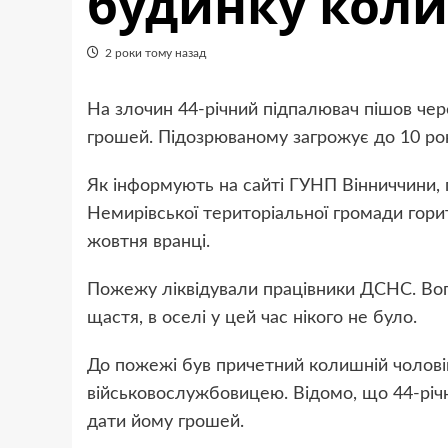
будинку кол
2 роки тому назад
На злочин 44-річний підпалювач пішов чер
грошей. Підозрюваному загрожує до 10 рок
Як інформують на сайті ГУНП Вінниччини, 
Немирівської територіальної громади гори
жовтня вранці.
Пожежу ліквідували працівники ДСНС. Вог
щастя, в оселі у цей час нікого не було.
До пожежі був причетний колишній чоловік 
військовослужбовицею. Відомо, що 44-річни
дати йому грошей.