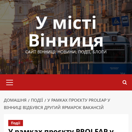
Перейти
до
У місті
вмісту
Вінниця
САЙТ ВІННИЦІ: НОВИНИ, ПОДІЇ, БЛОГИ
Основне
меню
ДОМАШНЯ
ПОДІЇ
У РАМКАХ ПРОЄКТУ PROLEAP У
ВІННИЦІ ВІДБУВСЯ ДРУГИЙ ЯРМАРОК ВАКАНСІЙ
Події
У рамках проєкту PROLEAP у