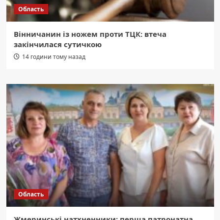
Область
Вінничанин із ножем проти ТЦК: втеча
закінчилася сутичкою
14 години тому назад
Область
Жмеринські натхненники: перша патронатна