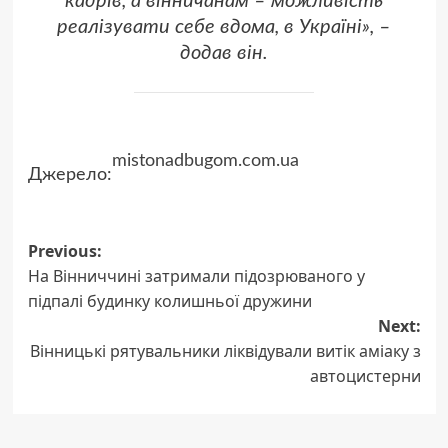
кадрів, а вінничанам – можливість
реалізувати себе вдома, в Україні», –
додав він.
mistonadbugom.com.ua
Джерело:
Post
Previous:
На Вінниччині затримали підозрюваного у
navigation
підпалі будинку колишньої дружини
Next:
Вінницькі рятувальники ліквідували витік аміаку з
автоцистерни