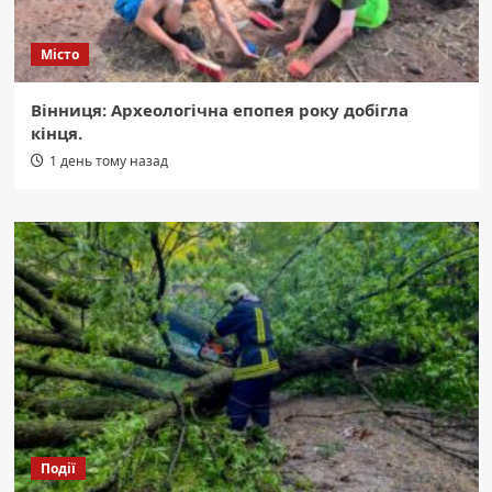
Місто
Вінниця: Археологічна епопея року добігла
кінця.
1 день тому назад
Події