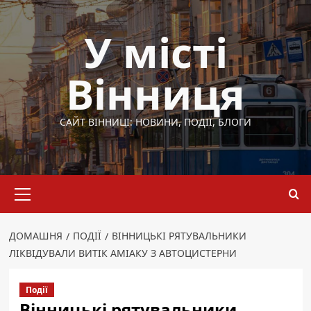
Перейти
до
У місті
вмісту
Вінниця
САЙТ ВІННИЦІ: НОВИНИ, ПОДІЇ, БЛОГИ
Основне
меню
ДОМАШНЯ
ПОДІЇ
ВІННИЦЬКІ РЯТУВАЛЬНИКИ
ЛІКВІДУВАЛИ ВИТІК АМІАКУ З АВТОЦИСТЕРНИ
Події
Вінницькі рятувальники