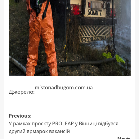
mistonadbugom.com.ua
Джерело:
Post
Previous:
У рамках проєкту PROLEAP у Вінниці відбувся
navigation
другий ярмарок вакансій
Next: