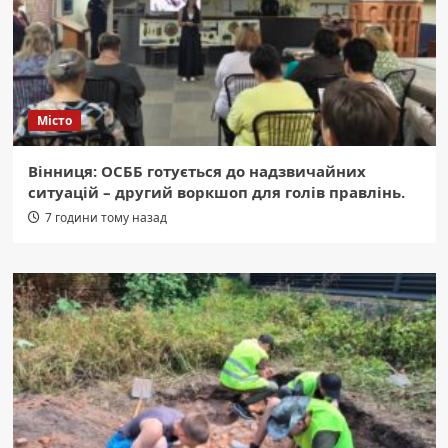
Місто
Вінниця: ОСББ готується до надзвичайних
ситуацій – другий воркшоп для голів правлінь.
7 години тому назад